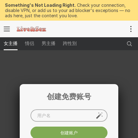
Something's Not Loading Right.
Check your connection,
disable VPN, or add us to your ad blocker's exceptions — no
ads here, just the content you love.
女主播
情侣
男主播
跨性別
创建免费账号
创建账户